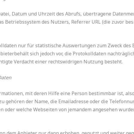
atei, Datum und Uhrzeit des Abrufs, übertragene Datenme
as Betriebssystem des Nutzers, Referrer URL (die zuvor besu
lldaten nur für statistische Auswertungen zum Zweck des B
ieterbehält sich jedoch vor, die Protokolldaten nachträgl
tigte Verdacht einer rechtswidrigen Nutzung besteht.
Daten
ationen, mit deren Hilfe eine Person bestimmbar ist, also
zu gehören der Name, die Emailadresse oder die Telefonnu
ften oder welche Webseiten von jemandem angesehen wurd
 dem Anbieter nur dann erhoben, genutzt und weiter gege